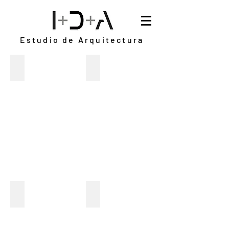
Estudio de Arquitectura
Hostería La Terraza
CCE Madrid
Escales
Cabaña Las Cochas